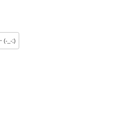
。
_-;)