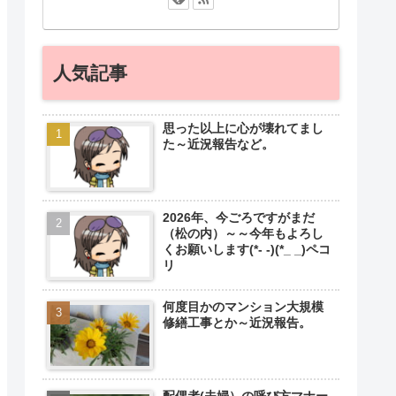
人気記事
思った以上に心が壊れてまし
た～近況報告など。
2026年、今ごろですがまだ
（松の内）～～今年もよろし
くお願いします(*- -)(*_ _)ペコ
リ
何度目かのマンション大規模
修繕工事とか～近況報告。
配偶者(夫婦）の呼び方マナー