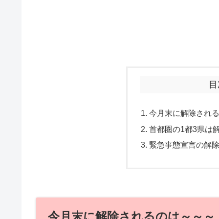
目
今月末に解除され
首都圏の1都3県は
緊急事態宣言の解
今月末に解除されるのは～～～