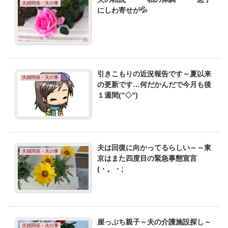
夫婦関係・夫の事
にしわ寄せが💦
引きこもりの近況報告です～夏以来
夫婦関係・夫の事
の更新です…何だかんだで今月も後
１週間(”◇”)ゞ
夫は回復に向かってるらしい～～東
夫婦関係・夫の事
京はまた四度目の緊急事態宣言
(・。・;
崖っぷち親子～夫の介護施設探し～
夫婦関係・夫の事