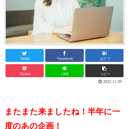
Twitter
Facebook
はてブ
Pocket
LINE
コピー
2022.11.29
またまた来ましたね！半年に一
度のあの企画！