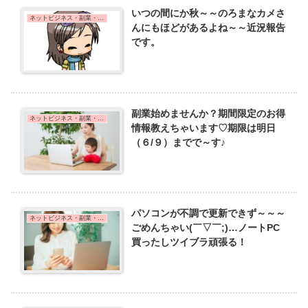
いつの間にか秋～～のろまなカメさ
ネットビジネス・副業・在宅ワーク
んにもほどがあるよね～～近況報告
です。
副業始めませんか？期間限定のお得
ネットビジネス・副業・在宅ワーク
情報教えちゃいます♡期限は明日
（６/９）までで～す♪
パソコンが不調で更新できず～～～
ネットビジネス・副業・在宅ワーク
ごめんちゃい(￣▽￣;)…ノートPC
買ったしツイブラ頑張る！